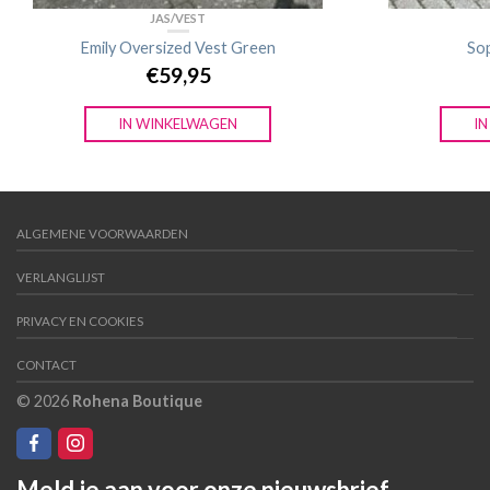
JAS/VEST
Emily Oversized Vest Green
So
€
59,95
IN WINKELWAGEN
I
ALGEMENE VOORWAARDEN
VERLANGLIJST
PRIVACY EN COOKIES
CONTACT
© 2026
Rohena Boutique
Meld je aan voor onze nieuwsbrief