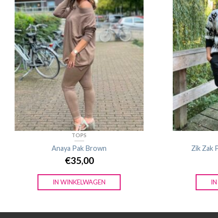
TOPS
Anaya Pak Brown
Zik Zak 
€
35,00
IN WINKELWAGEN
I